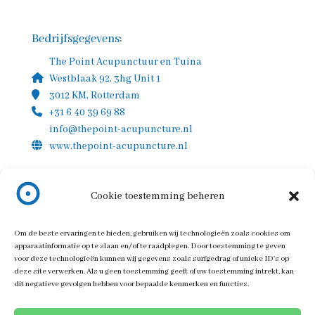
Bedrijfsgegevens:
The Point Acupunctuur en Tuina
Westblaak 92, 3hg Unit 1
3012 KM, Rotterdam
+31 6 40 39 69 88
info@thepoint-acupuncture.nl
www.thepoint-acupuncture.nl
KvK-nummer:50166174
Cookie toestemming beheren
Om de beste ervaringen te bieden, gebruiken wij technologieën zoals cookies om
apparaatinformatie op te slaan en/of te raadplegen. Door toestemming te geven
voor deze technologieën kunnen wij gegevens zoals surfgedrag of unieke ID's op
deze site verwerken. Als u geen toestemming geeft of uw toestemming intrekt, kan
dit negatieve gevolgen hebben voor bepaalde kenmerken en functies.
Algemene voorwaarden
Disclaimer
Privacybeleid
Cookies